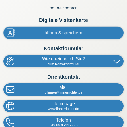
online contact:
Digitale Visitenkarte
öffnen & speichern
Kontaktformular
Wie erreiche ich Sie?
zum Kontaktformular
Scan my business card
Direktkontakt
Mail
First name
Last name
(required)
(required)
p.linner@linnerrichter.de
Homepage
www.linnerrichter.de
Email address
(optional)
Telefon
+49 89 9544 9275