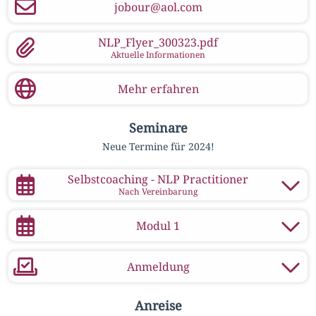
jobour@aol.com
NLP_Flyer_300323.pdf
Aktuelle Informationen
Mehr erfahren
Seminare
Neue Termine für 2024!
Selbstcoaching - NLP Practitioner
Nach Vereinbarung
Zu deinem Kalender hinzufügen
Modul 1
.ics Datei
Apple
Zu deinem Kalender hinzufügen
Microsoft
Google
Anmeldung
.ics Datei
Apple
Beginnt am
Endet am
19.04.2024 um 10:00
Microsoft
21.04.2024 um 16:00
Google
Scanne meine Visitenkarte
Anreise