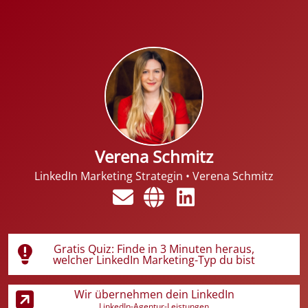
Verena Schmitz
LinkedIn Marketing Strategin
•
Verena Schmitz
Gratis Quiz: Finde in 3 Minuten heraus,
welcher LinkedIn Marketing-Typ du bist
Wir übernehmen dein LinkedIn
LinkedIn-Agentur-Leistungen