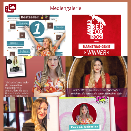
Vorname
Nachname
(erforderlich)
(erforderlich)
Mediengalerie
Hinweis: Möglicherweise wird ein Apple- oder Android-Gerät
Unternehmen
(optional)
benötigt.
E-Mail Adresse
(erforderlich)
Nachricht
(optional)
Mit dem Absenden deiner Daten stimmst du der weiteren
Verarbeitung und möglichen Geschäftsbedingungen zu.
Senden