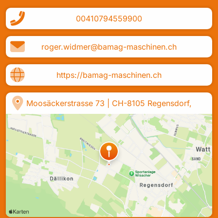
00410794559900
Vorname
Nachname
(erforderlich)
(erforderlich)
roger.widmer@bamag-maschinen.ch
Unternehmen
(optional)
https://bamag-maschinen.ch
E-Mail Adresse
(erforderlich)
Moosäckerstrasse 73 | CH-8105 Regensdorf,
Nachricht
(optional)
Mit dem Absenden deiner Daten stimmst du der weiteren
Verarbeitung und möglichen Geschäftsbedingungen zu.
Senden