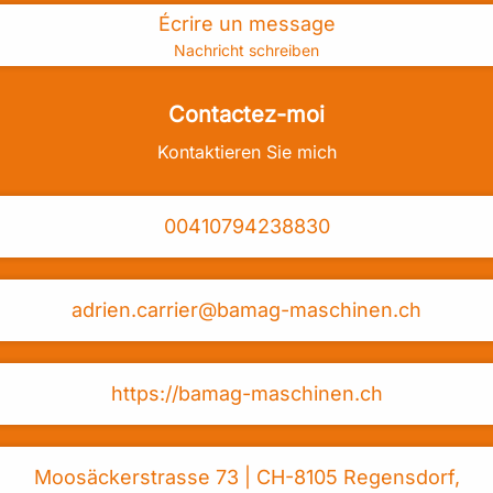
Écrire un message
Nachricht schreiben
Scanne meine Visitenkarte
Contactez-moi
Kontaktieren Sie mich
Vorname
Nachname
(erforderlich)
(erforderlich)
00410794238830
Unternehmen
(optional)
adrien.carrier@bamag-maschinen.ch
E-Mail Adresse
(erforderlich)
https://bamag-maschinen.ch
Nachricht
(optional)
Moosäckerstrasse 73 | CH-8105 Regensdorf,